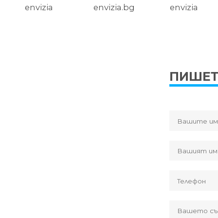
envizia
envizia.bg
envizia
ПИШЕТ