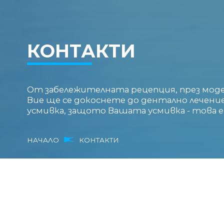
КОНТАКТИ
От забележителната рецепция, през мод
Вие ще се докоснете до дентално лечение 
усмивка, защото Вашата усмивка - това е
НАЧАЛО
КОНТАКТИ