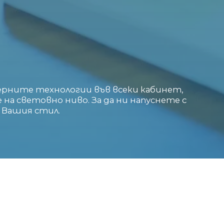
ерните технологии във всеки кабинет,
на световно ниво. За да ни напуснете с
 Вашия стил.