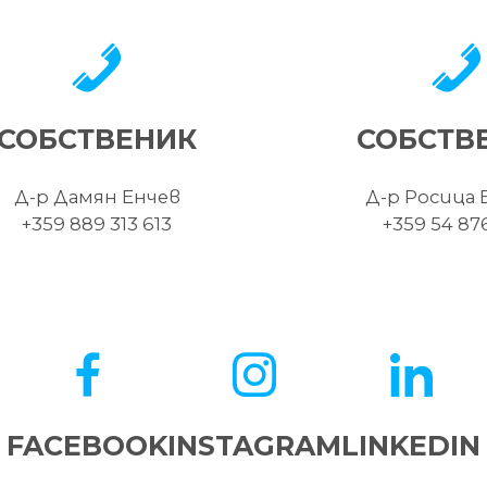
СОБСТВЕНИК
СОБСТВ
Д-р Дамян Енчев
Д-р Росица 
+359 889 313 613
+359 54 87
FACEBOOK
INSTAGRAM
LINKEDIN