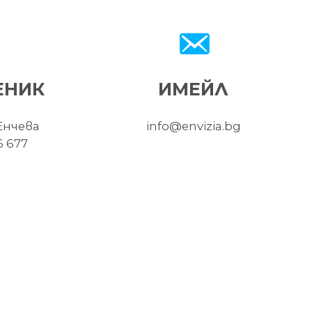
ЕНИК
ИМЕЙЛ
Енчева
info@envizia.bg
6 677