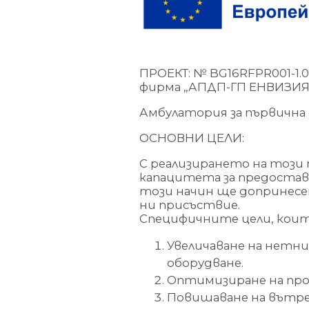
ПРОЕКТ: № BG16RFPR001-1.0
фирма „АПДП-ГП ЕНВИЗИЯ
Амбулатория за първична
ОСНОВНИ ЦЕЛИ:
С реализирането на този
капацитета за предостав
този начин ще допринесе
ни присъствие.
Специфичните цели, които
Увеличаване на нетн
оборудване.
Оптимизиране на проц
Повишаване на вътр