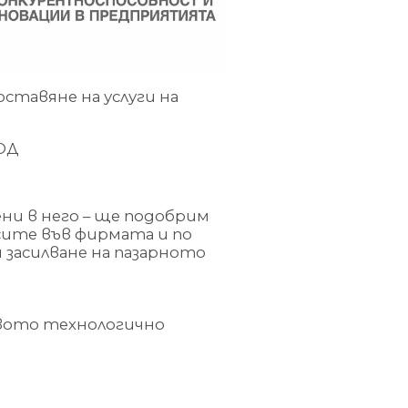
оставяне на услуги на
ОД
ни в него – ще подобрим
сите във фирмата и по
засилване на пазарното
овото технологично