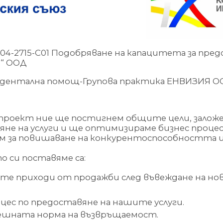
04-2715-C01 Подобряване на капацитета за пред
“ ООД
 дентална помощ-Групова практика ЕНВИЗИЯ О
 проект ние ще постигнем общите цели, заложе
яне на услуги и ще оптимизираме бизнес проце
м за повишаване на конкурентоспособността и 
 си поставяме са:
ите приходи от продажби след въвеждане на н
ес по предоставяне на нашите услуги.
ешната норма на възвръщаемост.