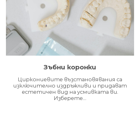
Зъбни коронки
Циркониевите възстановявания са
изключително издръжливи и придават
естетичен вид на усмивката ви.
Изберете…